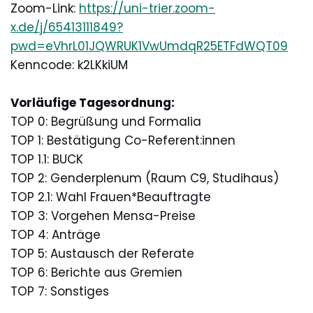
Zoom-Link:
https://uni-trier.zoom-
x.de/j/65413111849?
pwd=eVhrL01JQWRUK1VwUmdqR25ETFdWQT09
Kenncode: k2LKkiUM
Vorläufige Tagesordnung:
TOP 0: Begrüßung und Formalia
TOP 1: Bestätigung Co-Referent:innen
TOP 1.1: BUCK
TOP 2: Genderplenum (Raum C9, Studihaus)
TOP 2.1: Wahl Frauen*Beauftragte
TOP 3: Vorgehen Mensa-Preise
TOP 4: Anträge
TOP 5: Austausch der Referate
TOP 6: Berichte aus Gremien
TOP 7: Sonstiges