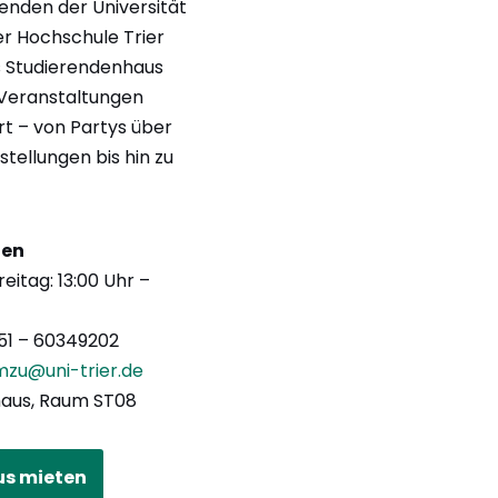
renden der Universität
er Hochschule Trier
 Studierendenhaus
 Veranstaltungen
t – von Partys über
tellungen bis hin zu
ten
eitag: 13:00 Uhr –
651 – 60349202
zu@uni-trier.de
haus, Raum ST08
us mieten