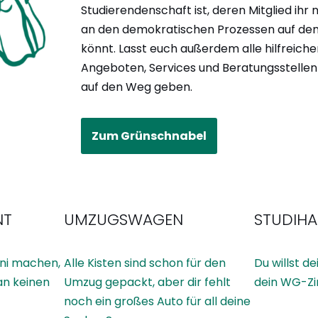
Studierendenschaft ist, deren Mitglied ihr 
an den demokratischen Prozessen auf de
könnt. Lasst euch außerdem alle hilfreiche
Angeboten, Services und Beratungsstelle
auf den Weg geben.
Zum Grünschnabel
NT
UMZUGSWAGEN
STUDIHA
Uni machen,
Alle Kisten sind schon für den
Du willst d
an keinen
Umzug gepackt, aber dir fehlt
dein WG-Zim
noch ein großes Auto für all deine