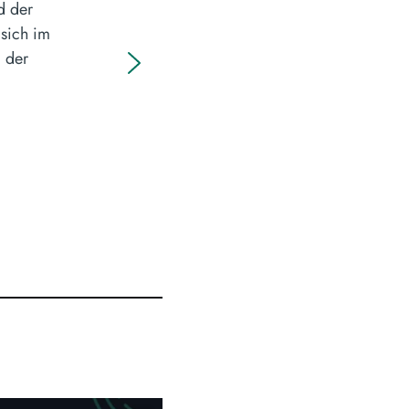
d der
 sich im
g der