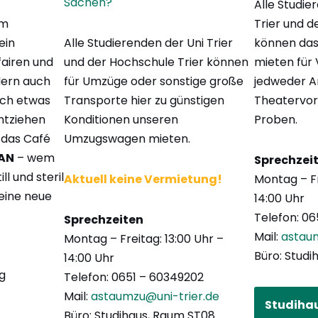
Sachen?
Alle Studie
im
Trier und d
ein
Alle Studierenden der Uni Trier
können das
fairen und
und der Hochschule Trier können
mieten für
dern auch
für Umzüge oder sonstige große
jedweder Ar
ich etwas
Transporte hier zu günstigen
Theatervors
ntziehen
Konditionen unseren
Proben.
 das Café
Umzugswagen mieten.
AN
– wem
Sprechzei
ill und steril
Aktuell keine Vermietung!
Montag – Fr
seine neue
14:00 Uhr
Telefon: 0
Sprechzeiten
Mail:
astaum
Montag – Freitag: 13:00 Uhr –
Büro: Studi
14:00 Uhr
g
Telefon: 0651 – 60349202
Mail:
astaumzu@uni-trier.de
Studiha
Büro: Studihaus, Raum ST08