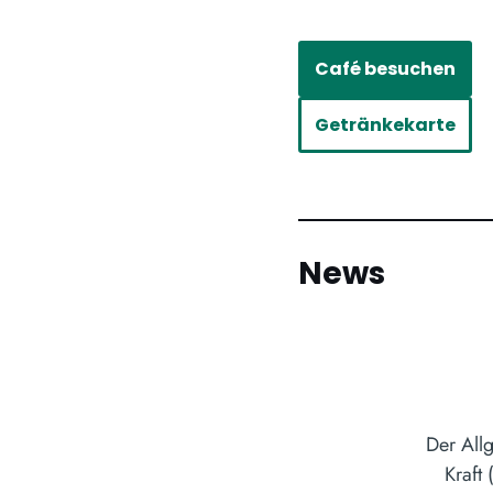
Café besuchen
Getränkekarte
News
Der All
Kraft