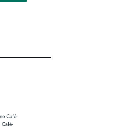
ne Café-
 Café-