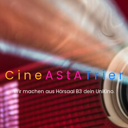
C i n e
A S t A
T r i e r
Wir machen aus Hörsaal B3 dein UniKino.