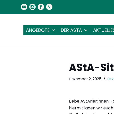
Zum
Inhalt
springen
ANGEBOTE
DER ASTA
AKTUELLE
AStA-Sit
Dezember 2, 2025
Sit
Liebe AStArier:innen, 
hiermit laden wir euch 