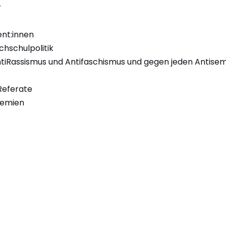
nt:innen
ochschulpolitik
AntiRassismus und Antifaschismus und gegen jeden Antise
Referate
remien