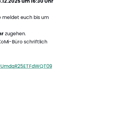
.12.2025 um 16:30 Uhr
te meldet euch bis um
hr
zugehen.
Mi-Büro schriftlich
K1VwUmdqR25ETFdWQT09