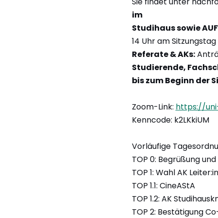
Sie findet unter nach
im
Studihaus sowie AU
14 Uhr am Sitzungstag 
Referate & AKs:
Anträ
Studierende, Fachs
bis zum Beginn der S
Zoom-Link:
https://u
Kenncode: k2LKkiUM
Vorläufige Tagesordnu
TOP 0: Begrüßung und
TOP 1: Wahl AK Leiter:i
TOP 1.1: CineAStA
TOP 1.2: AK Studihausk
TOP 2: Bestätigung Co