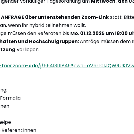
folgender vorläufiger Tagesordnung am
Mittwoch, den 03
F ANFRAGE über untenstehenden Zoom-Link
statt. Bit
an, wenn ihr hybrid teilnehmen wollt.
ge müssen den Referaten bis
Mo. 01.12.2025 um 18:00 U
chaften und Hochschulgruppen:
Anträge müssen dem Ko
itzung
vorliegen.
ni-trier.zoom-x.de/j/65413111849?pwd=eVhrL01JQWRU
ng:
 Formalia
nnen
neipe
-Referent:innen