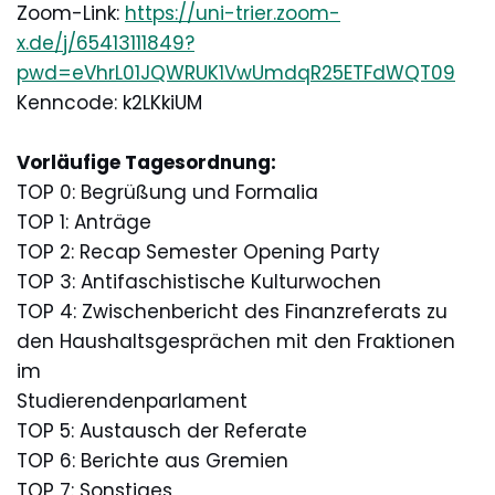
Zoom-Link:
https://uni-trier.zoom-
x.de/j/65413111849?
pwd=eVhrL01JQWRUK1VwUmdqR25ETFdWQT09
Kenncode: k2LKkiUM
Vorläufige Tagesordnung:
TOP 0: Begrüßung und Formalia
TOP 1: Anträge
TOP 2: Recap Semester Opening Party
TOP 3: Antifaschistische Kulturwochen
TOP 4: Zwischenbericht des Finanzreferats zu
den Haushaltsgesprächen mit den Fraktionen
im
Studierendenparlament
TOP 5: Austausch der Referate
TOP 6: Berichte aus Gremien
TOP 7: Sonstiges