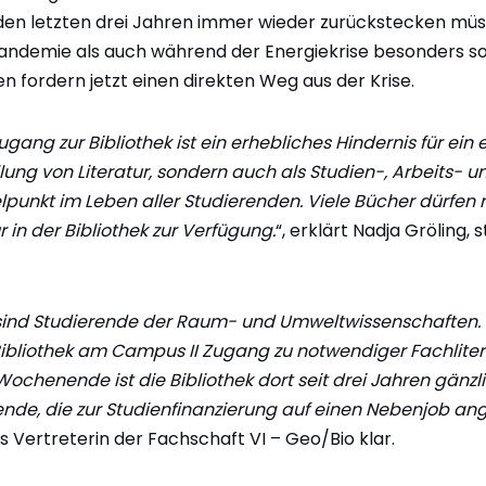
den letzten drei Jahren immer wieder zurückstecken müss
ndemie als auch während der Energiekrise besonders sol
n fordern jetzt einen direkten Weg aus der Krise.
gang zur Bibliothek ist ein erhebliches Hindernis für ein 
llung von Literatur, sondern auch als Studien-, Arbeits- un
telpunkt im Leben aller Studierenden. Viele Bücher dürfen
in der Bibliothek zur Verfügung.
“, erklärt Nadja Gröling,
sind Studierende der Raum- und Umweltwissenschaften.
 Bibliothek am Campus II Zugang zu notwendiger Fachlite
henende ist die Bibliothek dort seit drei Jahren gänzl
erende, die zur Studienfinanzierung auf einen Nebenjob an
 Vertreterin der Fachschaft VI – Geo/Bio klar.