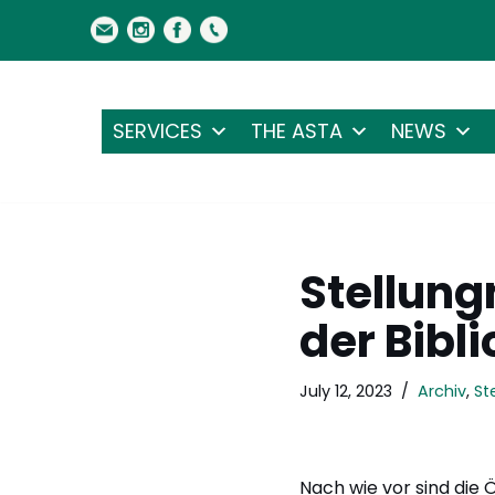
Skip
to
content
SERVICES
THE ASTA
NEWS
Stellung
der Bibl
July 12, 2023
Archiv
,
St
Nach wie vor sind die 