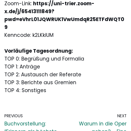
Zoom-Link:
https://uni-trier.zoom-
x.de/j/65413111849?
pwd=eVhrL01JQWRUK1VwUmdqR25ETFdWQT0
9
Kenncode: k2LKkiUM
Vorläufige Tagesordnung:
TOP 0: Begrüßung und Formalia
TOP 1: Anträge
TOP 2: Austausch der Referate
TOP 3: Berichte aus Gremien
TOP 4: Sonstiges
PREVIOUS
NEXT
Buchvorstellung:
Warum in die Oper