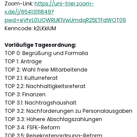
Zoom-Link:
https://uni-trier.zoom-
x.de/j/65413111849?
pwd=eVhrL01JQWRUK1VwUmdqR25ETFdWQT09
Kenncode: k2LKkiUM
Vorläufige Tagesordnung:
TOP 0: Begrüßung und Formalia
TOP 1: Anträge
TOP 2: Wahl freie Mitarbeitende
TOP 2.1: Kulturreferat
TOP 2.2: Nachhaltigkeitsreferat
TOP 3: Finanzen
TOP 3.1: Nachtragshaushalt
TOP 3.2: Nachforderungen zu Personalausgaben
TOP 3.3: Höhere Abschlagszahlungen
TOP 3.4: FSFK-Reform
TOP 3.5: Reisekostenordnung-Reform