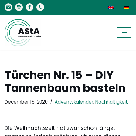
Skip
to
content
Türchen Nr. 15 – DIY
Tannenbaum basteln
December 15, 2020
Adventskalender
,
Nachhaltigkeit
Die Weihnachtszeit hat zwar schon längst