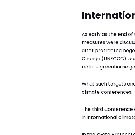
Internatio
As early as the end of 
measures were discusse
after protracted negot
Change (UNFCCC) was s
reduce greenhouse gas
What such targets and 
climate conferences.
The third Conference 
in international climate
In the Kyoto Protocol 