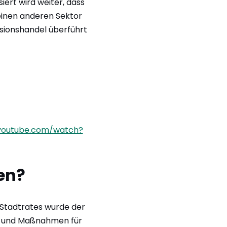
iert wird weiter, dass
 einen anderen Sektor
ssionshandel überführt
youtube.com/watch?
en?
s Stadtrates wurde der
ele und Maßnahmen für