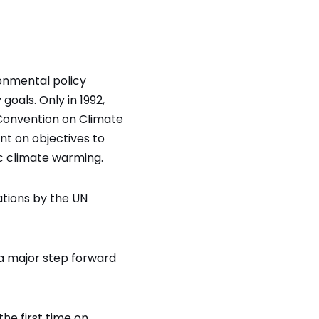
ironmental policy
oals. Only in 1992,
 Convention on Climate
t on objectives to
c climate warming.
ations by the UN
 a major step forward
he first time on