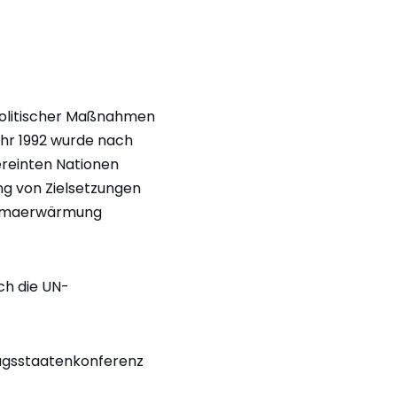
tpolitischer Maßnahmen
ahr 1992 wurde nach
ereinten Nationen
ng von Zielsetzungen
Klimaerwärmung
ch die UN-
tragsstaatenkonferenz