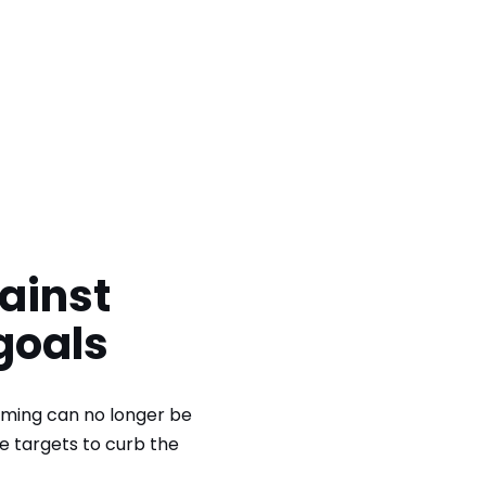
gainst
goals
rming can no longer be
e targets to curb the