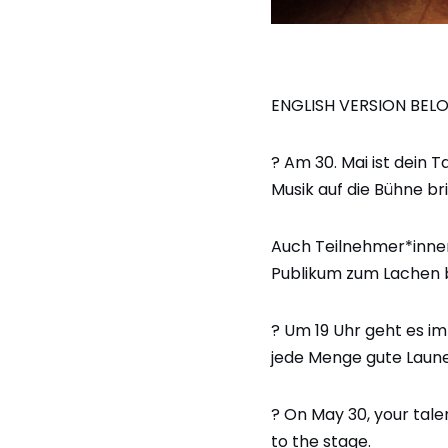
ENGLISH VERSION BEL
? Am 30. Mai ist dein 
Musik auf die Bühne br
Auch Teilnehmer*inne
Publikum zum Lachen 
?
Um 19 Uhr geht es im 
jede Menge gute Laun
? On May 30, your tale
to the stage.