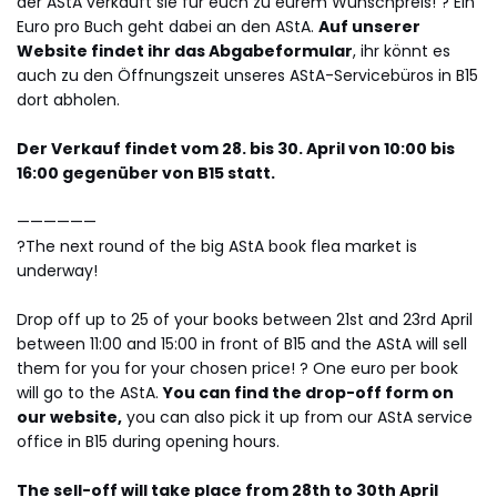
der AStA verkauft sie für euch zu eurem Wunschpreis! ? Ein
Euro pro Buch geht dabei an den AStA.
Auf unserer
Website findet ihr das Abgabeformular
, ihr könnt es
auch zu den Öffnungszeit unseres AStA-Servicebüros in B15
dort abholen.
Der Verkauf findet vom 28. bis 30. April von 10:00 bis
16:00 gegenüber von B15 statt.
——————
?The next round of the big AStA book flea market is
underway!
Drop off up to 25 of your books between 21st and 23rd April
between 11:00 and 15:00 in front of B15 and the AStA will sell
them for you for your chosen price! ? One euro per book
will go to the AStA.
You can find the drop-off form on
our website,
you can also pick it up from our AStA service
office in B15 during opening hours.
The sell-off will take place from 28th to 30th April