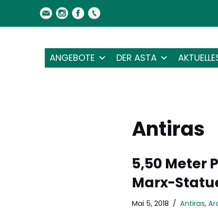
Zum
Inhalt
springen
ANGEBOTE
DER ASTA
AKTUELLE
Antiras
5,50 Meter P
Marx-Statu
Mai 5, 2018
Antiras
,
Ar