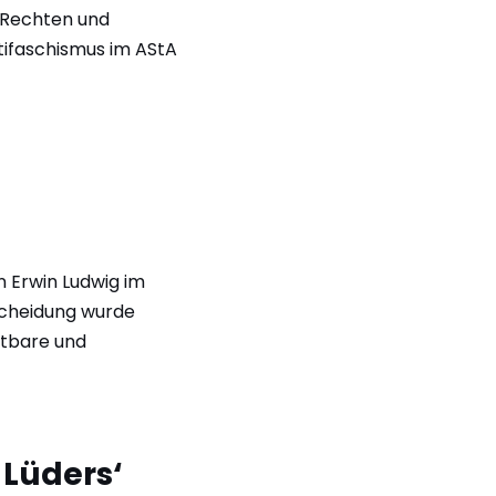
r Rechten und
ntifaschismus im AStA
 Erwin Ludwig im
scheidung wurde
htbare und
 Lüders‘